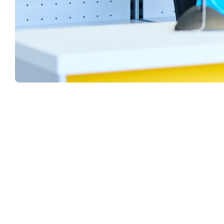
Autohaus Hartl
Kapuzinerstraße 99,

94474 Vilshofen an der Donau
+49 08541 7322

info@autohartl.de
