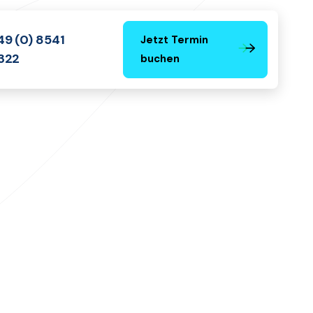
49 (0) 8541
Jetzt Termin
322
buchen